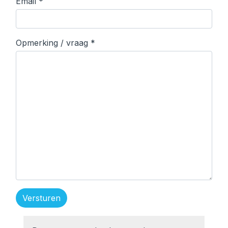
Email
*
Contact
Opmerking / vraag
*
Versturen