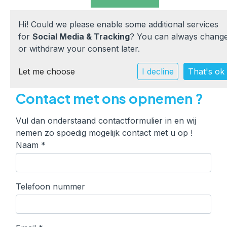
Hi! Could we please enable some additional services
for
Social Media & Tracking
? You can always chang
or withdraw your consent later.
Home
Let me choose
I decline
That's ok
Contact met ons opnemen ?
Wij zijn CPOB
Vul dan onderstaand contactformulier in en wij
Onze scholen
nemen zo spoedig mogelijk contact met u op !
Naam
*
Werken bij
Ouders
Telefoon nummer
Documenten